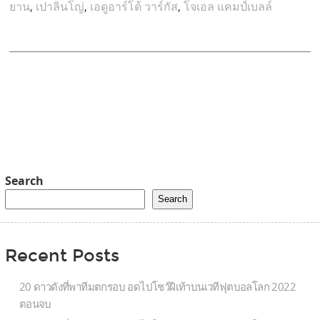
ยาน
,
เปาลินโญ่
,
เอดูอาร์โด้ วาร์กัส
,
โจเอล แคมป์เบลล์
Search
Search
Recent Posts
20 ดาวดังที่พาทีมตกรอบ อดไปโชว์ฝีเท้าบนเวทีฟุตบอลโลก 2022
ตอนจบ