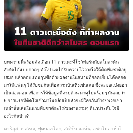
บทความนี้พร้อมคัดเลือก 11 ดาวเตะที่โชว์ฟอร์มกับสโมสรต้น
สังกัดได้แบบดาดๆ ทั่วไป แต่ได้รับความไว้วางใจให้ติดทีมชาติอยู่
เสมอ แล้วตอบแทนกุนซือด้วยผลงานในสนามที่ยอดเยี่ยมได้ตลอด
มาให้แฟนๆ ได้รับชมกันเพื่อความบันเทิงเช่นเคย ซึ่งจะขอแบ่งออก
เป็นสองตอน เพื่อการให้ข้อมูลที่ครบถ้วน มาดูไปพร้อมๆ กันเลยว่า
6 รายแรกที่ติดโผเข้ามาในคลิปเปิดหัวจะมีใครกันบ้าง? พวกเขา
เหล่านั้นเล่นในนามทีมชาติอะไร?ผลงานรวมๆ ที่น่าประทับใจมี
อะไรกันบ้าง?
ดาริอุส วาสเซล
,
ฟุตบอลโลก
,
สเติร์น จอห์น
,
อซาโมอาห์ กี