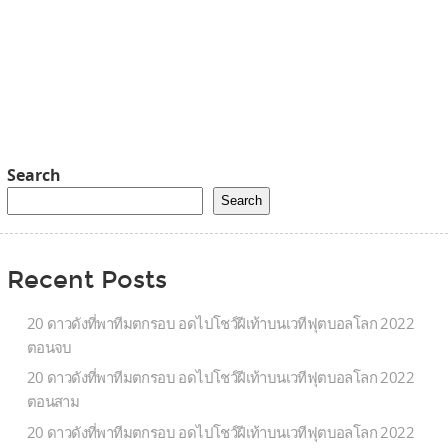
Search
Search
Recent Posts
20 ดาวดังที่พาทีมตกรอบ อดไปโชว์ฝีเท้าบนเวทีฟุตบอลโลก 2022
ตอนจบ
20 ดาวดังที่พาทีมตกรอบ อดไปโชว์ฝีเท้าบนเวทีฟุตบอลโลก 2022
ตอนสาม
20 ดาวดังที่พาทีมตกรอบ อดไปโชว์ฝีเท้าบนเวทีฟุตบอลโลก 2022