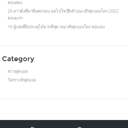
ตอนสอง
20 ดาวดังที่พาทีมตกรอบ อดไปโชว์ฝีเท้าบนเวทีฟุตบอลโลก 2022
ตอนแรก
10 ผู้เล่นที่ยิงประตูได้มากที่สุด บนเวทีฟุตบอลโลก ตอนจบ
Category
ข่าวฟุตบอล
วิเคราะห์ฟุตบอล