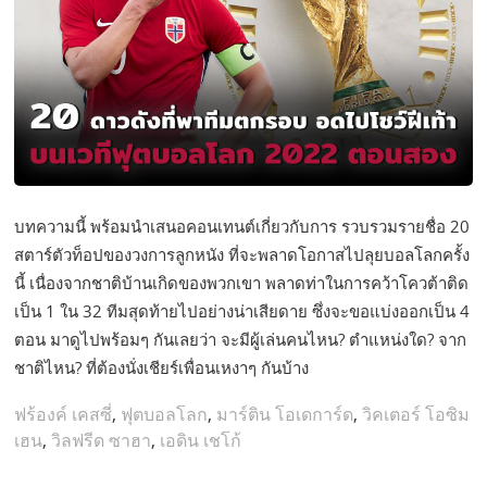
บทความนี้ พร้อมนำเสนอคอนเทนต์เกี่ยวกับการ รวบรวมรายชื่อ 20
สตาร์ตัวท็อปของวงการลูกหนัง ที่จะพลาดโอกาสไปลุยบอลโลกครั้ง
นี้ เนื่องจากชาติบ้านเกิดของพวกเขา พลาดท่าในการคว้าโควต้าติด
เป็น 1 ใน 32 ทีมสุดท้ายไปอย่างน่าเสียดาย ซึ่งจะขอแบ่งออกเป็น 4
ตอน มาดูไปพร้อมๆ กันเลยว่า จะมีผู้เล่นคนไหน? ตำแหน่งใด? จาก
ชาติไหน? ที่ต้องนั่งเชียร์เพื่อนเหงาๆ กันบ้าง
ฟร้องค์ เคสซี่
,
ฟุตบอลโลก
,
มาร์ติน โอเดการ์ด
,
วิคเตอร์ โอซิม
เฮน
,
วิลฟรีด ซาฮา
,
เอดิน เชโก้