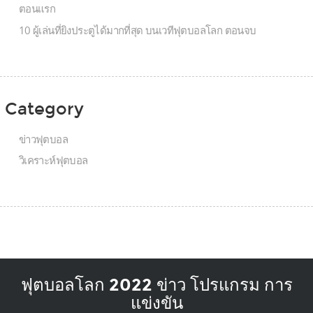
ตอนแรก
10 ผู้เล่นที่ยิงประตูได้มากที่สุด บนเวทีฟุตบอลโลก ตอนจบ
Category
ข่าวฟุตบอล
วิเคราะห์ฟุตบอล
ฟุตบอลโลก 2022 ข่าว โปรแกรม การ
แข่งขัน