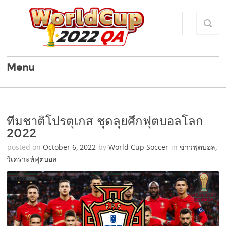
Menu
ทีมชาติโปรตุเกส ชุดลุยศึกฟุตบอลโลก
2022
posted on
October 6, 2022
by
World Cup Soccer
in
ข่าวฟุตบอล
,
วิเคราะห์ฟุตบอล