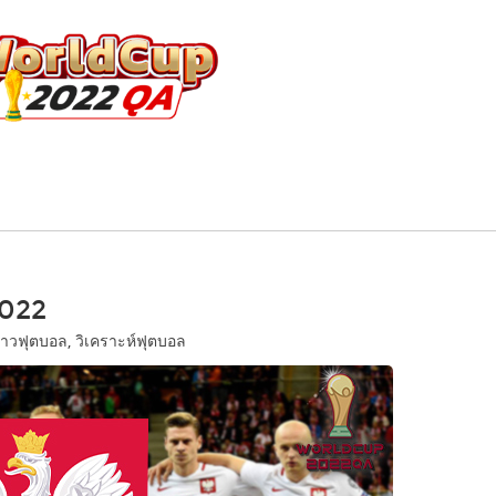
2022
่าวฟุตบอล
,
วิเคราะห์ฟุตบอล