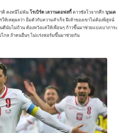
ชาติ คงหนีไม่พ้น
โรเบิร์ต เลวานดอฟสกี้
ดาวซัลโวจากศึก
บุนเด
ให้เหตุผลว่า อิ่มตัวกับความสำเร็จ ฝีเท้าของเขาไม่ต้องพิสูจน์
ีนับไม่ถ้วน ต้องหวังแค่ให้เพื่อนๆ ก้าวขึ้นมาช่วยแบ่งเบาภาระ
่ไกล ถ้าคนอื่นๆ ไม่เเร่งฟอร์มขึ้นมาช่วยกัน