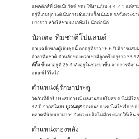
แทคติกส์ที่ มิชเนียวิชซ์ ชอบใช้งานเป็น 3-4-2-1 แต่สา
อยู่ที่เกมบุก แต่เน้นการเล่นแบบยื้อเน้นผล รอจัง
บางราย หวังให้ช่วยแบกทีมไปนัดต่อนัด
นักเตะ ทีมชาติโปแลนด์
อายุเฉลี่ยของผู้เล่นชุดนี้ ตกอยู่ที่ราว 26.6 ปี มีการ
อำลาทีมชาติ ตัวหลักของพวกเขามีลูกครึ่งอยู่ราว 33.92 
ค์กิ้ง
ขึ้นมาอยู่ที่ 26 กำลังอยู่ในช่วงขาขึ้น จากการที่ผ
เกณฑ์ไว้ใจได้
ตำแหน่งผู้รักษาประตู
วัดกันที่ดีกรี ประสบการณ์ ผลงานกับสโมสร คงไม่มีใ
32 ปี จากสโมสร
ยูเวนตุส
จุดเด่นของเขาไม่ใช่เรื่องของ
พลาดที่น้อยเอามากๆ จังหวะเบสิคไม่มีกระฉอกให้เห็น ร
ตำแหน่งกองหลัง