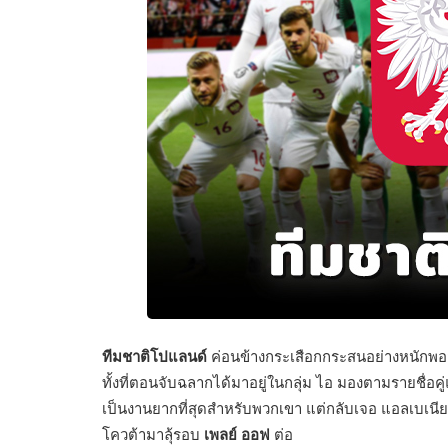
ทีมชาติโปแลนด์
ค่อนข้างกระเสือกกระสนอย่างหนักพอสม
ทั้งที่ตอนจับฉลากได้มาอยู่ในกลุ่ม ไอ มองตามรายชื่อคู
เป็นงานยากที่สุดสำหรับพวกเขา แต่กลับเจอ แอลเบเนีย
โควต้ามาลุ้รอบ
เพลย์ ออฟ
ต่อ