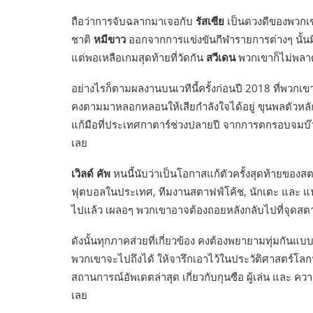
ถือว่าการจับฉลากมาเจอกับ
รัสเซีย
เป็นดวงดีของพวกเขาอ
ชาติ
หมีขาว
ออกจากการแข่งขันกีฬารายการต่างๆ นั้
แต่พอเหลือเกมสุดท้ายที่วัดกัน
สวีเดน
พวกเขาก็ไม่พล
อย่างไรก็ตามผลงานบนเวทีนี้ครั้งก่อนปี 2018 ที่พวกเขา
คงตามมาหลอกหลอนให้เสียกำลังใจได้อยู่ ขุนพลตัวหลัก
แก้มือที่ประเทศกาตาร์ช่วงปลายปี จากการตกรอบจมบ๊วย ม
เลย
เวิลด์ คัพ
หนนี้นับว่าเป็นโอกาสแก้ตัวครั้งสุดท้ายของสต
ฟุตบอลในประเทศ, ทีมงานสตาฟฟ์โค้ช, นักเตะ และ แฟน
ไปแล้ว เผลอๆ พวกเขาอาจต้องถอยหลังกลับไปที่จุดสตาร์ท
ดังนั้นทุกภาคส่วยที่เกี่ยวข้อง คงต้องพยายามทุ่มกันแบ
พวกเขาจะไปถึงได้ ให้จารึกเอาไว้ในประวัติศาสตร์โลก
สถานการณ์อัพเดตล่าสุด เกี่ยวกับกุนซือ ผู้เล่น และ 
เลย