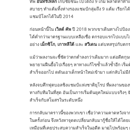
ทัพ
อินทรีเหล็ก
เก็บชัยชนะไปได้ถึง 9 เกม พลาดท่าทำแ
สบายๆ ทำแต้มทิ้งห่างรองแชมป์กลุ่มถึง 9 แต้ม เรียกได
แชมป์โลกได้ในปี 2014
ก่อนหน้านี้ใน
เวิลด์ คัพ
ปี 2018 พวกเขาเดินทางไปป้อง
ได้ต่ำกว่ามาตรฐานแบบเหลือเชื่อ ตกรอบแรกไปแบบไม่มีอะไ
อย่าง
เม็กซิโก
,
เกาหลีใต้
และ
สวีเดน
แต่บทสรุปกับตกร
แม้ว่าผลงานจะชี้ชัดว่าตกต่ำลงกว่าเดิมมาก แต่อดีตกุน
พยายามฝืนยื้อไปเรื่อยๆ หาทางแก้ไขซ้ำแล้วซ้ำอีก เริ่มต
สำเร็จออกไป ดดันเอาเด็กหน้าใหม่เข้ามา แต่กลับไม่มีส
หลังจบศึกฟุตบอลชิงแชมป์แห่งชาติยุโรป ที่ผลงานของ
ทางกับทีมในที่สุด อันเป็นการเริ่มต้นยุคใหม่แบบจริงๆ 
สำเร็จกับสโมสรในระดับหนึ่ง
การกลับมาคราวนี้ของพวกเขา เชื่อว่าความคาดหวังจากส
ในครั้งก่อน จึงหวังหาจุดดเปลี่ยนกลับมากู้ชื่อให้ได
เหมือนที่เคยประสบความสำเร็จในอดีต มาดูไปพร้อมๆ กัน