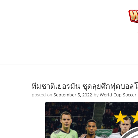
ทีมชาติเยอรมัน ชุดลุยศึกฟุตบอ
posted on
September 5, 2022
by
World Cup Soccer