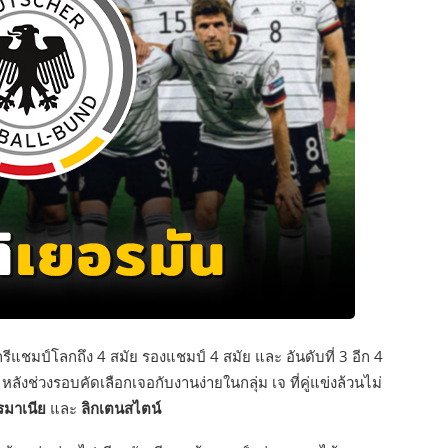
รีแชมป์โลกถึง 4 สมัย รองแชมป์ 4 สมัย และ อันดับที่ 3 อีก 4
งช่วงรอบคัดเลือกเจอกับงานง่ายในกลุ่ม เจ ที่คู่แข่งล้วนไม่
รมาเนีย
และ
ลิกเตนสไตน์