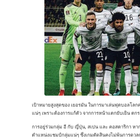
เป้าหมายสูงสุดของ เยอรมัน ในการมาเล่นฟุตบอลโลกครั้
แน่ๆ เพราะต้องการแก้ตัว จากการหน้าแตกยับเยิน ตก
การอยู่ร่วมกลุ่ม อี กับ ญี่ปุ่น, สเปน และ คอสตาริกา 
ตำแหน่งแชมป์กลุ่มแน่ๆ ซึ่งเกมตัดสินคงไม่พ้นการดวล