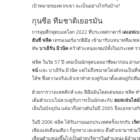
เป้าหมายของพวกเขา จะเป็นอย่างไรกันบ้าง?
กุนซือ ทีมชาติเยอรมัน
การลุยศึกฟุตบอลโลก 2022 ที่ประเทศกาตาร์
เดเอฟเบ
ฮันซี่ ฟลิค
เทรนเนอร์มากฝีมือ เข้ามารับบทบาททีมเชฟ
ทัพ
บาเยิร์น มิวนิค
คว้าตำแหน่งแชมป์ทั้งในประเทศ รวม
ฟลิค ในวัย 57 ปี เคยเป็นนักฟุตบอลอาชีพมาก่อน ผ่าน
จน์
และ บาเยิร์น มิวนิค แต่ไม่ถึงขนาดโด่งดังจนเป็น
โค้ช ซึ่งความจริงแล้วเขาทำควบคู่กับมาตั้งแต่อยู่กับที
ด้วยการวางแทคติกส์ และ ฝีมืออันโดดเด่นของ ฟลิค ทำให
เต็มตัวแบบไม่ควบคู่กับการเป็นนักเตะกับ
ฮอฟเฟ่นไฮม์
เห็นในปัจจุบัน แต่มาถึงทางตันในปี 2005 จึงแยกทางก
ในปี 2006 ฟลิค ได้รับงานนอกประเทศครั้งแรกกับ
เร้ด
เพียงแค่เดือนเดียว ก็ถูกทาง เดเอฟเบ ดึงตัวเขามาช่วย
เลื่อนตำแหน่งขึ้นไปเป็นฝ่ายบริหารในตำแหน่ง ผู้อำนวย