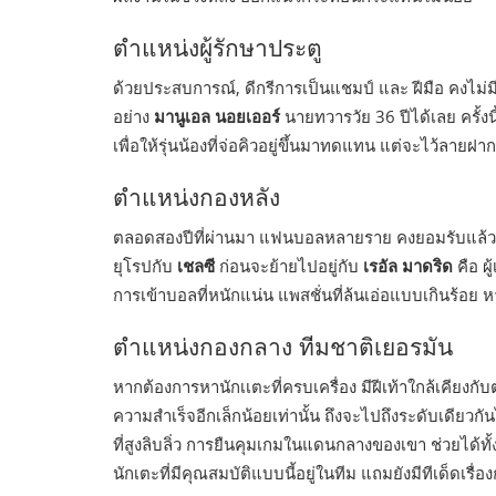
ตำแหน่งผู้รักษาประตู
ด้วยประสบการณ์, ดีกรีการเป็นแชมป์ และ ฝีมือ คงไม่ม
อย่าง
มานูเอล นอยเออร์
นายทวารวัย 36 ปีได้เลย ครั้งน
เพื่อให้รุ่นน้องที่จ่อคิวอยู่ขึ้นมาทดแทน แต่จะไว้ลาย
ตำแหน่งกองหลัง
ตลอดสองปีที่ผ่านมา แฟนบอลหลายราย คงยอมรับแล้ว
ยุโรปกับ
เชลซี
ก่อนจะย้ายไปอยู่กับ
เรอัล มาดริด
คือ ผู
การเข้าบอลที่หนักแน่น แพสชั่นที่ล้นเอ่อแบบเกินร้อย
ตำแหน่งกองกลาง ทีมชาติเยอรมัน
หากต้องการหานักเเตะที่ครบเครื่อง มีฝีเท้าใกล้เคียงก
ความสำเร็จอีกเล็กน้อยเท่านั้น ถึงจะไปถึงระดับเดียวก
ที่สูงลิบลิ่ว การยืนคุมเกมในแดนกลางของเขา ช่วยได้
นักเตะที่มีคุณสมบัติแบบนี้อยู่ในทีม แถมยังมีทีเด็ดเรื่อ