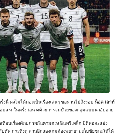
งนี้ คงไม่ได้มองเป็นเรื่องเล่นๆ ขอผ่านไปถึงรอบ
น็อค เอาท์
รอบแรกในครั้งก่อน ดด้วยการจมบ๊วยของกลุ่มแบบน่าอับอาย
หากเทียบเรื่องศักยภาพกันตามตรง อินทรีเหล็ก มีดีพอจะแย่ง
กับทัพ กระทิงดุ ส่วนอีกสองเกมต้องพยายามเก็บชัยชนะให้ได้