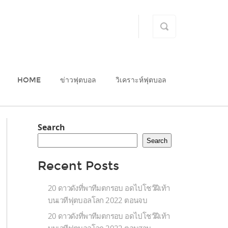
HOME
ข่าวฟุตบอล
วิเคราะห์ฟุตบอล
Search
Search
Recent Posts
20 ดาวดังที่พาทีมตกรอบ อดไปโชว์ฝีเท้า
บนเวทีฟุตบอลโลก 2022 ตอนจบ
20 ดาวดังที่พาทีมตกรอบ อดไปโชว์ฝีเท้า
บนเวทีฟุตบอลโลก 2022 ตอนสาม