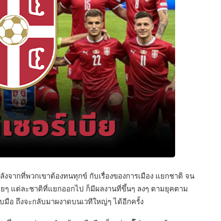
ังจากที่พวกเขาต้องทนทุกข์ กับเรื่องของการเมือง แยกชาติ จน
ๆ แต่ละชาติที่แยกออกไป ก็มีผลงานที่ขึ้นๆ ลงๆ ตามยุคตาม
ครบมือ ถึงจะกลับมาผงาดบนเวทีใหญ่ๆ ได้อีกครั้ง