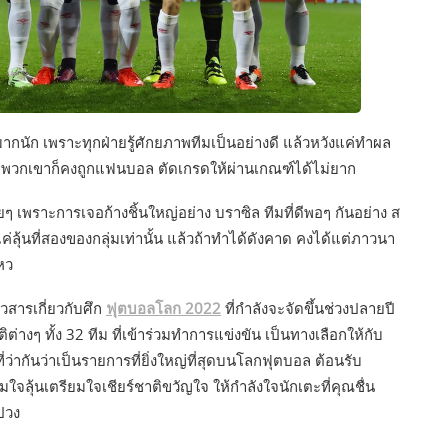
ลมากนัก เพราะทุกฝ่ายรู้ศักยภาพทีมเป็นอย่างดี แล้วหวังแค่ทำผล
มไป พวกเขาก็คงถูกแฟนบอล ตัดเกรดให้ผ่านเกณฑ์ได้ไม่ยาก
ยๆ เพราะการเจอก้างชิ้นใหญ่อย่าง บราซิล ทีมที่ดีพอๆ กันอย่าง ส
ค่ลุ้นที่สองของกลุ่มเท่านั้น แล้วถ้าทำได้ดังคาด คงได้แต่ภาวนา
ไหว
วสารเกี่ยวกับศึก
ฟุตบอลโลก 2022
ที่กำลังจะจัดขึ้นช่วงปลายปี
ิต่างๆ ทั้ง 32 ทีม ที่เข้าร่วมทำการแข่งขัน เป็นทางเลือกให้กับ
ว่ากันว่าเป็นรายการที่ยิ่งใหญ่ที่สุดบนโลกฟุตบอล ต้อนรับ
ียมใจลุ้นเตรียมใจเชียร์ชาติขวัญใจ ให้กำลังใจนักเตะที่คุณชื่น
ปวง