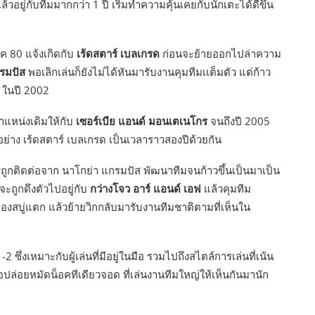
ล้วอยู่กับทีมมากกว่า 1 ปี เริ่มทำความคุ้นเคยกับนักเตะได้ดีขึ้น
ุค 80 แจ้งเกิดกับ
เร้ดสตาร์ เบลเกรด
ก่อนจะย้ายออกไปล่าความ
รมปัส
พอเลิกเล่นก็ยังไม่ได้หันมารับงานคุมทีมเเต็มตัว แต่ก้าว
ในปี 2002
ำแหน่งเดิมให้กับ
เซอร์เบีย แอนด์ มอนเตเนโกร
จนถึงปี 2005
อย่าง เร้ดสตาร์ เบลเกรด เป็นเวลาราวสองปีด้วยกัน
รถูกติดต่อจาก นาโกย่า แกรมปัส พัฒนาทีมจนก้าวขึ้นเป็นมาเป็น
ะถูกดึงตัวไปอยู่กับ
กว่างโจว อาร์ แอนด์ เอฟ
แล้วคุมทีม
งสบู่แตก แล้วย้ายวิกกลับมารับงานทีมชาติตามที่เห็นใน
ซึ่งเหมาะกับผู้เล่นที่มีอยู่ในมือ รวมไปถึงสไตล์การเล่นที่เน้น
่อปล่อยหมัดน็อคทีเดียวจอด ที่เล่นงานทีมใหญ่ให้เห็นกันมานัก