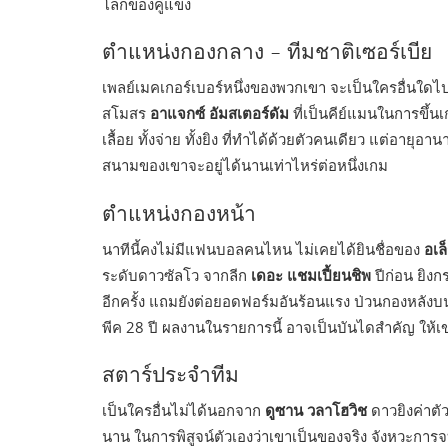
โลกของคู่แข่ง
ตำแหน่งกองกลาง – ทีมชาติเซอร์เบีย
เพลย์เมคเกอร์เบอร์หนึ่งของพวกเขา จะเป็นใครอื่นใด
สโมสร
อาแจกซ์ อัมสเตอร์ดัม
ที่เป็นคีย์แมนในการขึ้
เลื้อย ทั้งจ่าย ทั้งยิง ที่ทำได้ด้วยตัวคนเดียว แต่อายุ
สนามของเขาจะอยู่ได้นานเท่าไหร่ต่อหนึ่งเกม
ตำแหน่งกองหน้า
นาทีนี้คงไม่มีแฟนบอลคนไหน ไม่เคยได้ยินชื่อของ
อเล
ระดับดาวซัลโว จากลีก
เดอะ แชมเปี้ยนชิพ
ปีก่อน ยิ
อีกครั้ง แถมยังต่อยอดฟอร์มอันร้อนแรง ป่วนกองหลังบ
พีค 28 ปี ผลงานในรายการนี้ อาจเป็นบันไดสำคัญ ให้เขาไ
สตาร์ประจำทีม
เป็นใครอื่นไม่ได้นอกจาก
ดูซาน วลาโฮวิช
ดาวยิงค่าตัว
นาน ในการพิสูจน์ตัวเองว่าเขาเป็นของจริง จังหวะการ