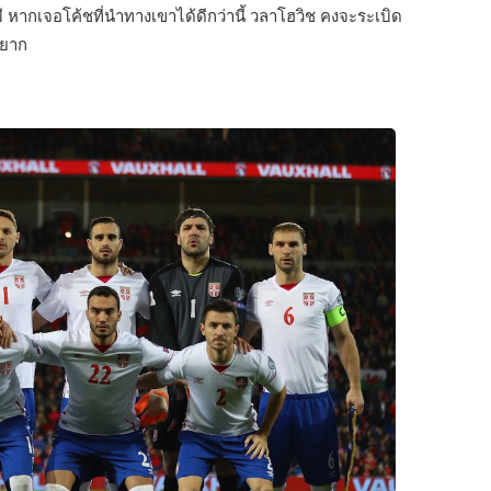
มี หากเจอโค้ชที่นำทางเขาได้ดีกว่านี้ วลาโฮวิช คงจะระเบิด
่ยาก