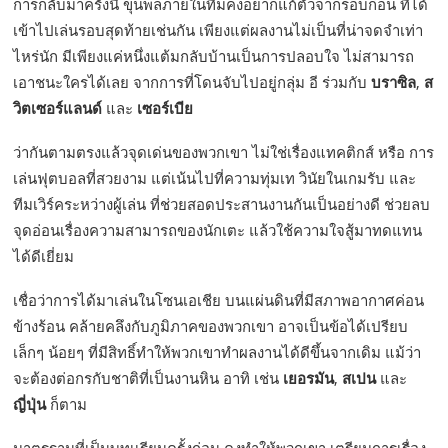
การกลับมาครั้งนี้ ขุนพลภายในทีมคงอยากแก้ตัวจากรอบก่อน ที่ได้
เข้าไปเล่นรอบสุดท้ายเช่นกัน เพียงแต่ผลงานไม่เป็นที่น่าจดจำเท่า
ไหร่นัก มีเพียงแค่หนึ่งแต้มกลับบ้านเป็นการปลอบใจ ไม่สามารถ
เอาชนะใครได้เลย จากการที่โดนจับไปอยู่กลุ่ม อี ร่วมกับ
บราซิล
,
ส
วิตเซอร์แลนด์
และ
เซอร์เบีย
ว่ากันตามตรงแล้วจุดเด่นของพวกเขา ไม่ใช่เรื่องแทคติกส์ หรือ การ
เล่นฟุตบอลที่สวยงาม แต่เน้นไปที่ความทุ่มเท วินัยในเกมรับ และ
ทีมเวิร์คระหว่างผู้เล่น ที่ช่วยสอดประสานงานกันเป็นอย่างดี ช่วยลบ
จุดอ่อนเรื่องความสามารถของนักเตะ แล้วใช้ความใจสู้มาทดแทน
ได้ดีเยี่ยม
เชื่อว่าการได้มาเล่นในโซนเอเชีย บนแผ่นดินที่มีสภาพอากาศค่อน
ข้างร้อน คล้ายคลึงกับภูมิภาคของพวกเขา อาจเป็นข้อได้เปรียบ
เล็กๆ น้อยๆ ที่มีสิทธิ์ทำให้พวกเขาทำผลงานได้ดีขึ้นจากเดิม แม้ว่า
จะต้องต่อกรกับชาติที่เป็นงานหิน อาทิ เช่น
เยอรมัน
,
สเปน
และ
ญี่ปุ่น
ก็ตาม
มาตรฐานที่เป็นบทเเรียนครั้งก่อน คงทำให้พวกเขา เตรียมการเรื่อง