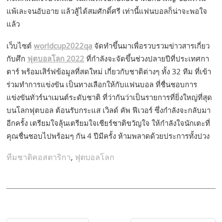
แพ้เละจนอับอาย แล้วสู้ได้สมศักดิ์ศรี เท่านี้แฟนบอลก็น่าจะพอใจ
แล้ว
เว็บไซต์
worldcup2022qa
จัดทำขึ้นมาเพื่อรวบรวมข่าวสารเกี่ยว
กับศึก
ฟุตบอลโลก 2022
ที่กำลังจะจัดขึ้นช่วงปลายปีที่ประเทศกา
ตาร์ พร้อมเสิร์ฟข้อมูลที่สดใหม่ เกี่ยวกับชาติต่างๆ ทั้ง 32 ทีม ที่เข้า
ร่วมทำการแข่งขัน เป็นทางเลือกให้กับแฟนบอล ที่ชื่นชอบการ
แข่งขันทัวร์นาเมนต์ระดับชาติ ที่ว่ากันว่าเป็นรายการที่ยิ่งใหญ่ที่สุด
บนโลกฟุตบอล ต้อนรับกระแส เวิลด์ คัพ ฟีเวอร์ ซึ่งกำลังจะกลับมา
อีกครั้ง เตรียมใจลุ้นเตรียมใจเชียร์ชาติขวัญใจ ให้กำลังใจนักเตะที่
คุณชื่นชอบไปพร้อมๆ กัน 4 ปีมีครั้ง ห้ามพลาดด้วยประการทั้งปวง
ทีมชาติคอสตาริกา
,
ฟุตบอลโลก