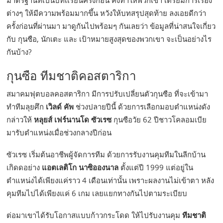
ต่างๆ ให้มีความพร้อมมากขึ้น หวังให้บทสรุปสุดท้าย ลงเอยดีกว่า
ครั้งก่อนที่ผ่านมา มาดูกันไปพร้อมๆ กันเลยว่า ข้อมูลที่น่าสนใจเกี่ยว
กับ กุนซือ, นักเตะ และ เป้าหมายสูงสุดของพวกเขา จะเป็นอย่างไร
กันบ้าง?
กุนซือ ทีมชาติคอสตาริกา
สมาคมฟุตบอลคอสตาริกา มีการปรับเปลี่ยนตัวกุนซือ ที่จะเข้ามา
ทำทีมลุยศึก
เวิลด์ คัพ
ช่วงปลายปีนี้ ด้วยการเลือกมอบตำแหน่งดัง
กล่าวให้
หลุยส์ เฟร์นานโด ซัวเรซ
กุนซือวัย 62 ปีชาวโคลอมเบีย
มารับตำแหน่งเมื่อช่วงกลางปีก่อน
ซัวเรซ เริ่มต้นอาชีพผู้จัดการทีม ด้วยการรับงานคุมทีมในลีกบ้าน
เกิดดอย่าง
แอตเลติโก นาซิอองนาล
ตั้งแต่ปี 1999 แต่อยู่ใน
ตำแหน่งได้เพียงแค่ราว 4 เดือนเท่านั้น เพราะผลงานไม่เข้าตา หลัง
คุมทีมไปได้เพียงแค่ 6 เกม เลยแยกทางกันไปตามระเบียบ
ต่อมาเขาได้รับโอกาสแบบก้าวกระโดด ให้ไปรับงานคุม
ทีมชาติ